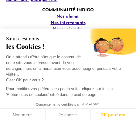
Mener une politique RSE
COMMUNAUTÉ INDIGO
Nos alumni
Nos intervenants
Nous rejoindre
Devenir intervenant·e
Salut c'est nous...
les Cookies !
RESSOURCES
Prendre rendez-vous
On a attendu d'être sûrs que le contenu de
Nos prochains évènements
notre site vous intéresse avant de vous
La boîte à outils climat
déranger, mais on aimerait bien vous accompagner pendant votre
Blog
visite...
Plan du site
C'est OK pour vous ?
INFORMATIONS PRATIQUES
Pour modifier vos préférences par la suite, cliquez sur le lien
Certificat Qualiopi
'Préférences de cookies' situé dans le pied de page.
CGU-CGV
Consentements certifiés par
Réglement intérieur
Livret d'accueil
Non merci
Je choisis
OK pour moi
Politique accessibilité
Axeptio consent
Plateforme de Gestion du Consentement : Personnalisez vos O
& conditions d'accès
Notre plateforme vous permet d'adapter et de gérer vos paramètr