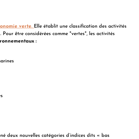
xonomie verte
.
Elle établit une classification des activités
Pour être considérées comme "vertes", les activités
ironnementaux :
marines
es
 deux nouvelles catégories d’indices dits « bas