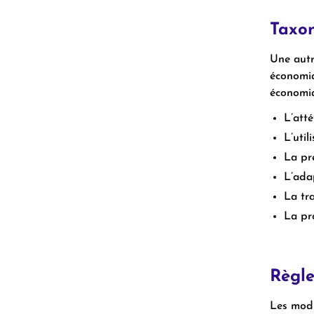
Taxo
Une autr
économiq
économiq
L’att
L’uti
La pr
L’ada
La tr
La pr
Règl
Les modi