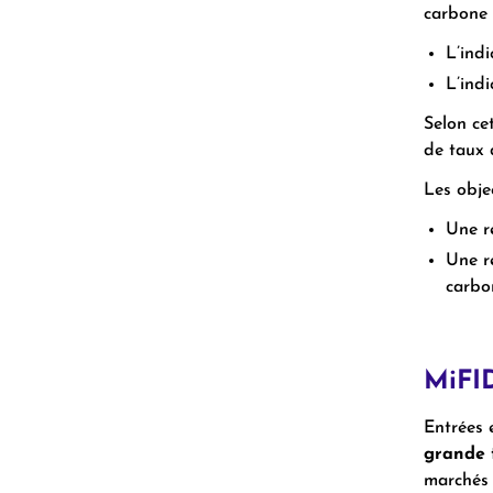
carbone 
L’ind
L’ind
Selon ce
de taux 
Les obje
Une r
Une r
carbo
MiFI
Entrées
grande 
marchés 