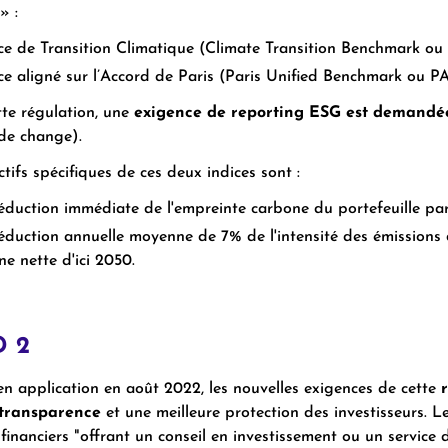
» :
ice de Transition Climatique (Climate Transition Benchmark o
ice aligné sur l’Accord de Paris (Paris Unified Benchmark ou P
tte régulation, une
exigence de reporting ESG est demandée 
de change).
ctifs spécifiques de ces deux indices sont :
éduction immédiate de l'empreinte carbone du portefeuille par
éduction annuelle moyenne de 7% de l'intensité des émissions de
ne nette d'ici 2050.
D 2
 en application en août 2022, les nouvelles exigences de cette
transparence
et une meilleure protection des investisseurs. L
financiers "offrant un conseil en investissement ou un service d