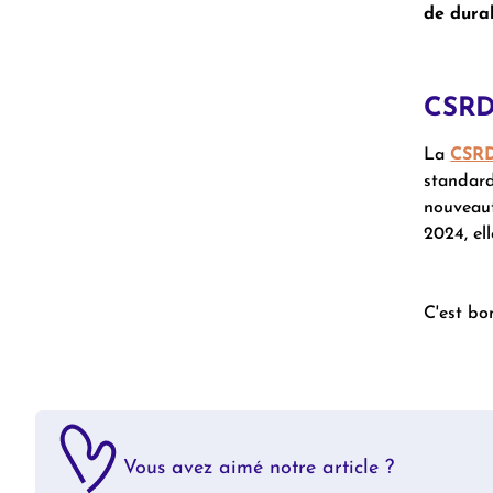
de durab
CSR
La
CSR
standard
nouveaut
2024, el
C'est bon
Vous avez aimé notre article ?