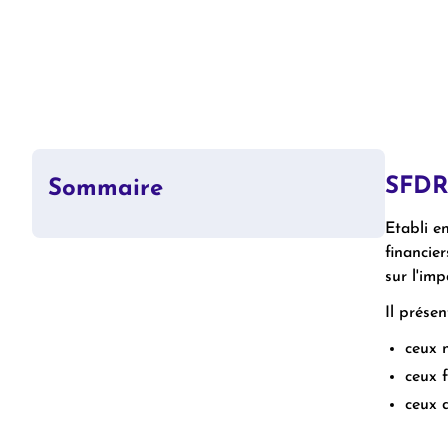
SFDR 
Sommaire
Etabli e
SFDR (Sustainable Finance
Taxonomie verte européenne
Règlement benchmark
MiFID 2
CSRD
financie
Disclosure Regulation)
sur l'im
Il présen
ceux n
ceux f
ceux d