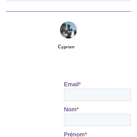
Cyprien
Recevez notre actu tous
les mois !