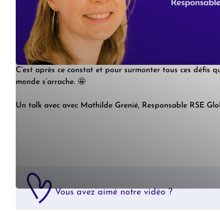
🔵 67% des managers du développement durable manquen
🔵 Seulement 1 entreprise sur 10 déploie des formations ob
🔵 Seulement 1 personne sur 8 est formée aux compétence
C’est après ce constat et pour surmonter tous ces défis
monde s’arrache. 🤩
Un talk avec avec Mathilde Grenié, Responsable RSE Glo
Vous avez aimé notre vidéo ?