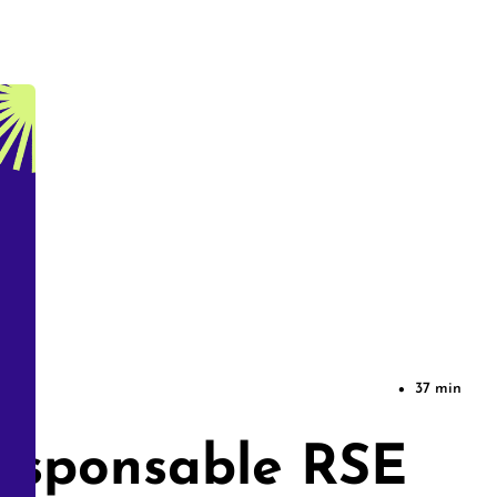
37 min
•
Responsable RSE