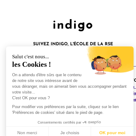
SUIVEZ INDIGO, L'ÉCOLE DE LA RSE
Salut c'est nous...
les Cookies !
On a attendu d'être sûrs que le contenu
© 2025 - Indigo. Tous droits réservés.
de notre site vous intéresse avant de
NOS F
vous déranger, mais on aimerait bien vous accompagner pendant
RSE à l
votre visite...
L'école Indigo est rattachée à l'organisme de
Maîtri
C'est OK pour vous ?
formation LION N°11755660875. (ne vaut pas
Mener une
agrément)
Pour modifier vos préférences par la suite, cliquez sur le lien
'Préférences de cookies' situé dans le pied de page.
Consentements certifiés par
Non merci
Je choisis
OK pour moi