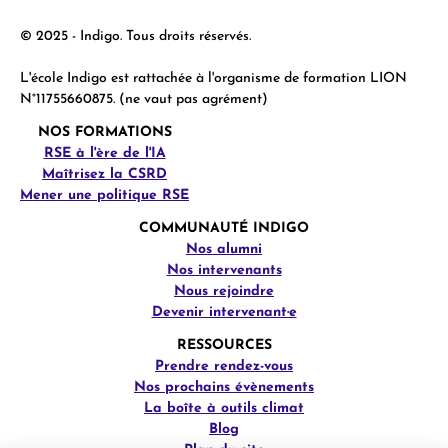
© 2025 - Indigo. Tous droits réservés.
L'école Indigo est rattachée à l'organisme de formation LION
N°11755660875. (ne vaut pas agrément)
NOS FORMATIONS
RSE à l'ère de l'IA
Maîtrisez la CSRD
Mener une politique RSE
COMMUNAUTÉ INDIGO
Nos alumni
Nos intervenants
Nous rejoindre
Devenir intervenant·e
RESSOURCES
Prendre rendez-vous
Nos prochains évènements
La boîte à outils climat
Blog